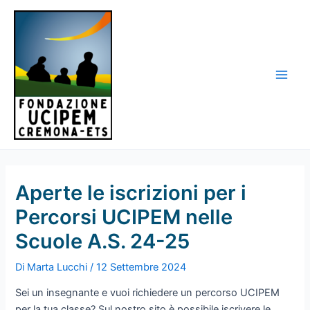
Vai
al
contenuto
Main
Men
Aperte le iscrizioni per i
Percorsi UCIPEM nelle
Scuole A.S. 24-25
Di
Marta Lucchi
/
12 Settembre 2024
Sei un insegnante e vuoi richiedere un percorso UCIPEM
per la tua classe? Sul nostro sito è possibile iscrivere le