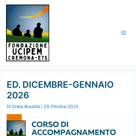
Vai
al
contenuto
Main
Men
ED. DICEMBRE-GENNAIO
2026
Di
Greta Busatta
/
29 Ottobre 2025