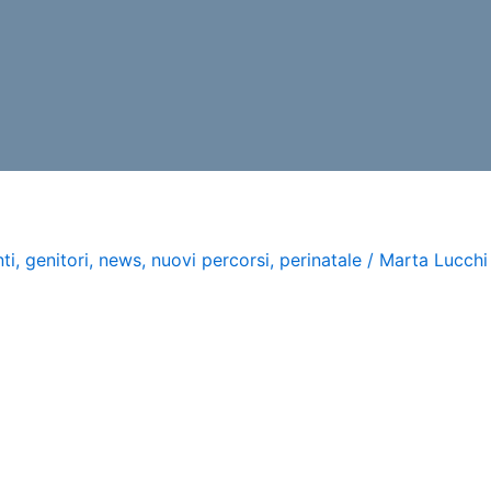
ti
,
genitori
,
news
,
nuovi percorsi
,
perinatale
/
Marta Lucchi