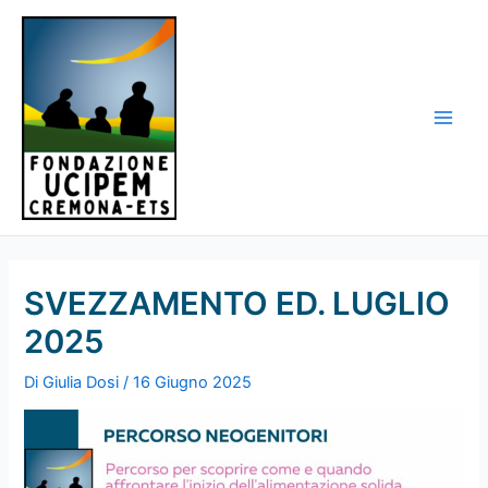
Vai
al
contenuto
Main
Men
SVEZZAMENTO ED. LUGLIO
2025
Di
Giulia Dosi
/
16 Giugno 2025