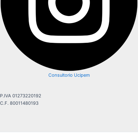
Consultorio Ucipem
P.IVA 01273220192
C.F. 80011480193