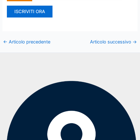
ISCRIVITI ORA
←
Articolo precedente
Articolo successivo
→