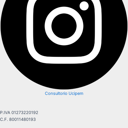
Consultorio Ucipem
P.IVA 01273220192
C.F. 80011480193