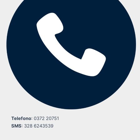
Telefono
: 0372 20751
SMS
: 328 6243539