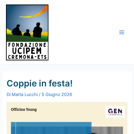
Vai
al
contenuto
Main
Men
Coppie in festa!
Di
Marta Lucchi
/
5 Giugno 2026