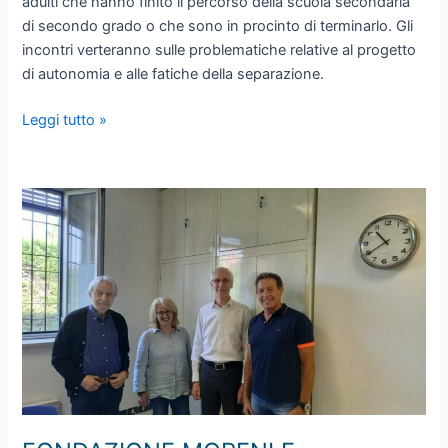
adulti che hanno finito il percorso della scuola secondaria
di secondo grado o che sono in procinto di terminarlo. Gli
incontri verteranno sulle problematiche relative al progetto
di autonomia e alle fatiche della separazione.
1,
Leggi tutto »
2,
3…
Si
vola?