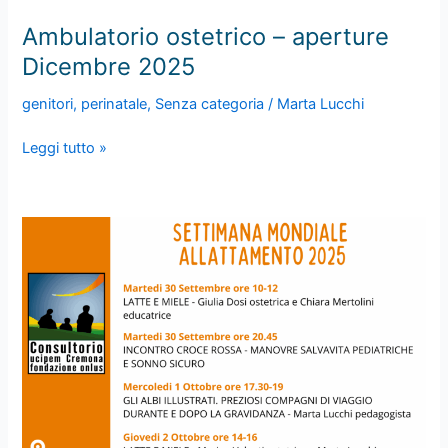
Ambulatorio ostetrico – aperture
Dicembre 2025
genitori
,
perinatale
,
Senza categoria
/
Marta Lucchi
Ambulatorio
Leggi tutto »
ostetrico
–
aperture
Dicembre
2025