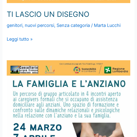
TI LASCIO UN DISEGNO
genitori
,
nuovi percorsi
,
Senza categoria
/
Marta Lucchi
TI
Leggi tutto »
LASCIO
UN
DISEGNO