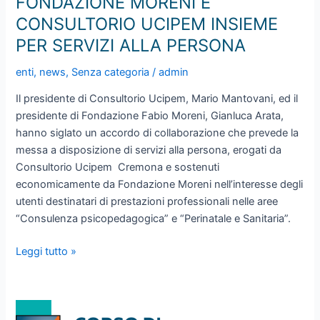
FONDAZIONE MORENI E
CONSULTORIO UCIPEM INSIEME
PER SERVIZI ALLA PERSONA
enti
,
news
,
Senza categoria
/
admin
Il presidente di Consultorio Ucipem, Mario Mantovani, ed il
presidente di Fondazione Fabio Moreni, Gianluca Arata,
hanno siglato un accordo di collaborazione che prevede la
messa a disposizione di servizi alla persona, erogati da
Consultorio Ucipem Cremona e sostenuti
economicamente da Fondazione Moreni nell’interesse degli
utenti destinatari di prestazioni professionali nelle aree
“Consulenza psicopedagogica” e “Perinatale e Sanitaria”.
FONDAZIONE
Leggi tutto »
MORENI
E
CONSULTORIO
UCIPEM